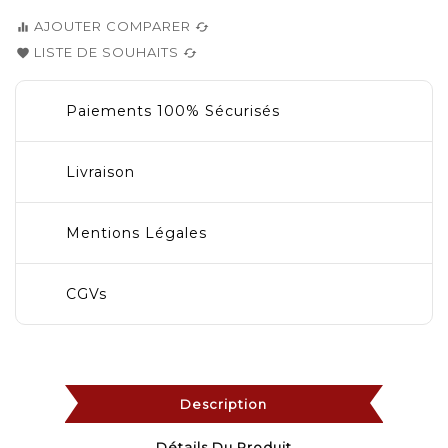
AJOUTER COMPARER
equalizer
cached
LISTE DE SOUHAITS
favorite
cached
Paiements 100% Sécurisés
Livraison
Mentions Légales
CGVs
Description
Détails Du Produit