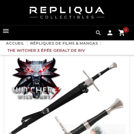
0

ACCUEIL
RÉPLIQUES DE FILMS & MANGAS
THE WITCHER 3 ÉPÉE GERALT DE RIV