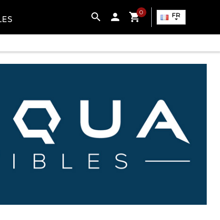
0

FR
LES
