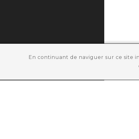
En continuant de naviguer sur ce site 
Besoin d'aide ?
ABONNEZ-VOUS !
Abonnez-vous à notre newsletter et recevez 
concernant notre boutique.