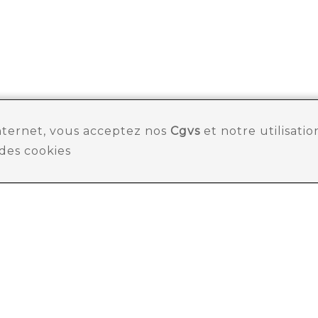
internet, vous acceptez nos
Cgvs
et notre utilisatio
des cookies
des offres et des news