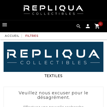
0

ACCUEIL
FILTRES
TEXTILES
Veuillez nous excuser pour le
désagrément.
Effectuez une nouvelle recherche