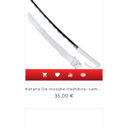
shopping_cart
favorite
equalizer
visibility
Katana De Inosuke Hashibira -Lame En...
Prix
35,00 €