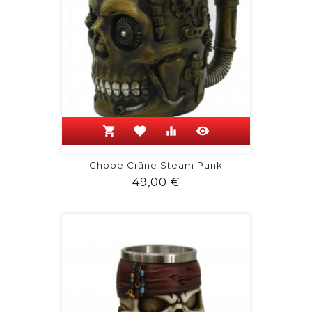
shopping_cart
favorite
equalizer
visibility
Chope Crâne Steam Punk
Prix
49,00 €