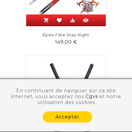
shopping_cart
favorite
equalizer
visibility
Épée Fate Stay Night
Prix
149,00 €
En continuant de naviguer sur ce site
internet, vous acceptez nos
Cgvs
et notre
utilisation des cookies
Accepter
Besoin d'aide ?