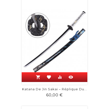
shopping_cart
favorite
equalizer
visibility
Katana De Jin Sakai – Réplique Du...
Prix
60,00 €