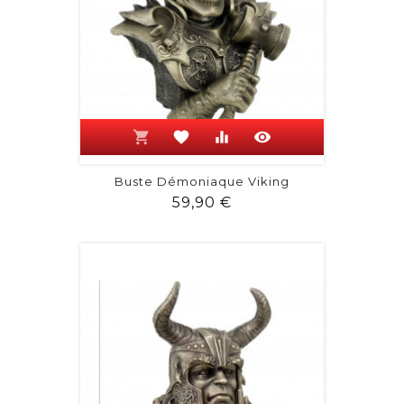
shopping_cart
favorite
equalizer
visibility
Buste Démoniaque Viking
Prix
59,90 €