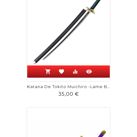
shopping_cart
favorite
equalizer
visibility
Katana De Tokito Muichiro -Lame Bois...
Prix
35,00 €