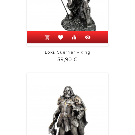
shopping_cart
favorite
equalizer
visibility
Loki, Guerrier Viking
Prix
59,90 €