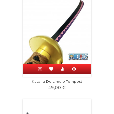
shopping_cart
favorite
equalizer
visibility
Katana De Limule Tempest
Prix
49,00 €