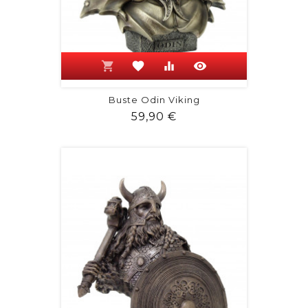
shopping_cart
favorite
equalizer
visibility
Buste Odin Viking
Prix
59,90 €