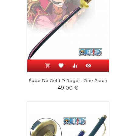
shopping_cart
favorite
equalizer
visibility
Épée De Gold D Roger- One Piece
Prix
49,00 €