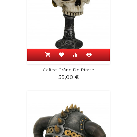
shopping_cart
favorite
equalizer
visibility
Calice Crâne De Pirate
Prix
35,00 €