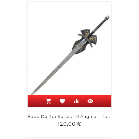
shopping_cart
favorite
equalizer
visibility
Épée Du Roi Sorcier D'Angmar – Le...
Prix
120,00 €