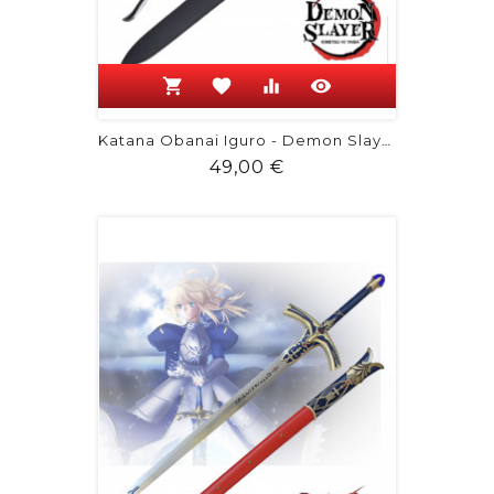
shopping_cart
favorite
equalizer
visibility
Katana Obanai Iguro - Demon Slayer
Prix
49,00 €