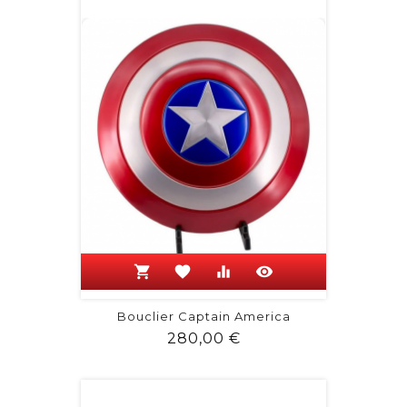
shopping_cart
favorite
equalizer
visibility
Bouclier Captain America
Prix
280,00 €