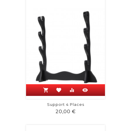
shopping_cart
favorite
equalizer
visibility
Support 4 Places
Prix
20,00 €