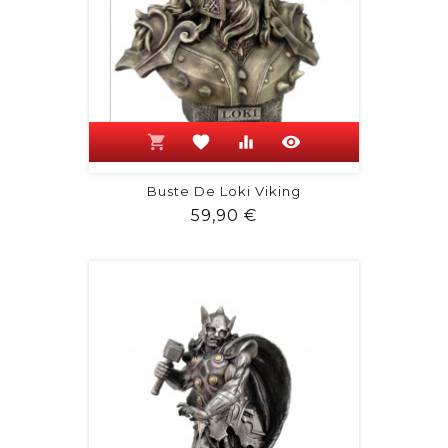
shopping_cart
favorite
equalizer
visibility
Buste De Loki Viking
Prix
59,90 €