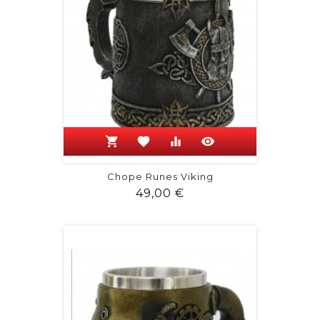
shopping_cart
favorite
equalizer
visibility
Chope Runes Viking
Prix
49,00 €