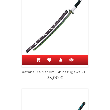
shopping_cart
favorite
equalizer
visibility
Katana De Sanemi Shinazugawa - Lame...
Prix
35,00 €