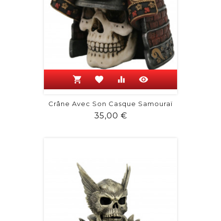
shopping_cart
favorite
equalizer
visibility
Crâne Avec Son Casque Samouraï
Prix
35,00 €