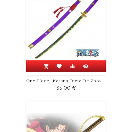
shopping_cart
favorite
equalizer
visibility
One Piece : Katana Enma De Zoro En...
Prix
35,00 €