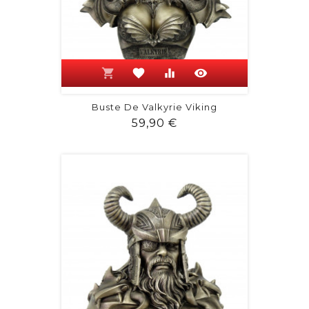
shopping_cart
favorite
equalizer
visibility
Buste De Valkyrie Viking
Prix
59,90 €