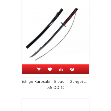
shopping_cart
favorite
equalizer
visibility
Ichigo Kurosaki - Bleach - Zangetsu Bois
Prix
35,00 €