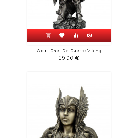
shopping_cart
favorite
equalizer
visibility
Odin, Chef De Guerre Viking
Prix
59,90 €