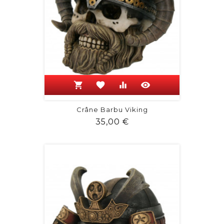
shopping_cart
favorite
equalizer
visibility
Crâne Barbu Viking
Prix
35,00 €