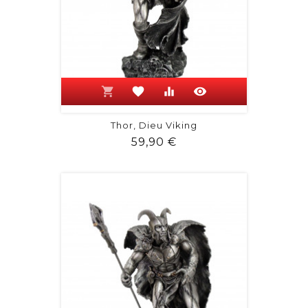
shopping_cart
favorite
equalizer
visibility
Thor, Dieu Viking
Prix
59,90 €