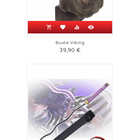
shopping_cart
favorite
equalizer
visibility
Buste Viking
Prix
39,90 €