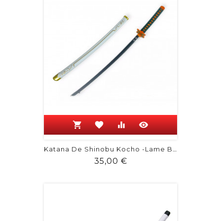
shopping_cart
favorite
equalizer
visibility
Katana De Shinobu Kocho -Lame Bois -...
Prix
35,00 €