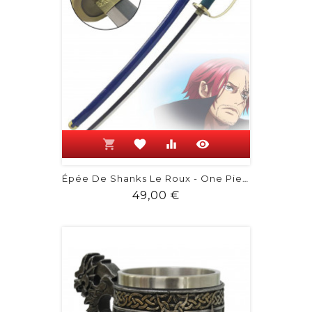
shopping_cart
favorite
equalizer
visibility
Épée De Shanks Le Roux - One Piece
Prix
49,00 €