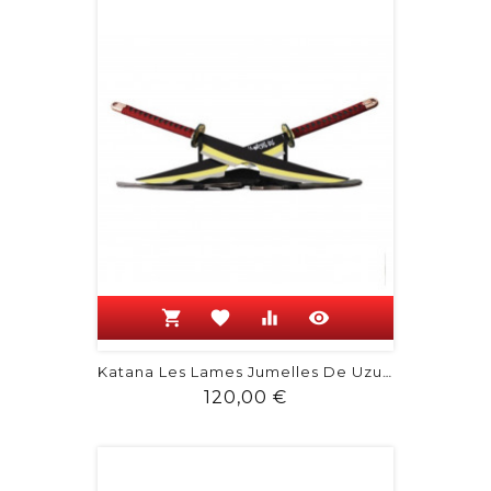
shopping_cart
favorite
equalizer
visibility
Katana Les Lames Jumelles De Uzui...
Prix
120,00 €