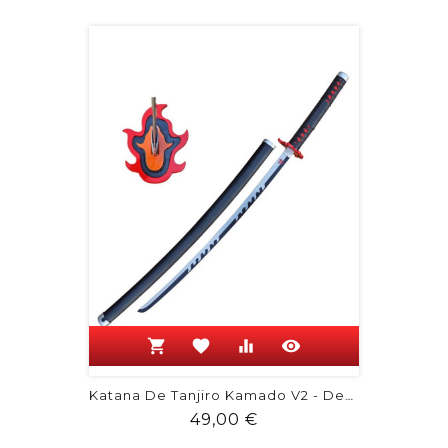
shopping_cart
favorite
equalizer
visibility
Katana De Tanjiro Kamado V2 - Demon...
Prix
49,00 €