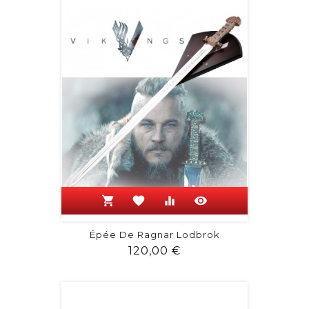
shopping_cart
favorite
equalizer
visibility
Épée De Ragnar Lodbrok
Prix
120,00 €