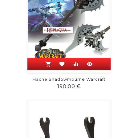
shopping_cart
favorite
equalizer
visibility
Hache Shadowmourne Warcraft
Prix
190,00 €