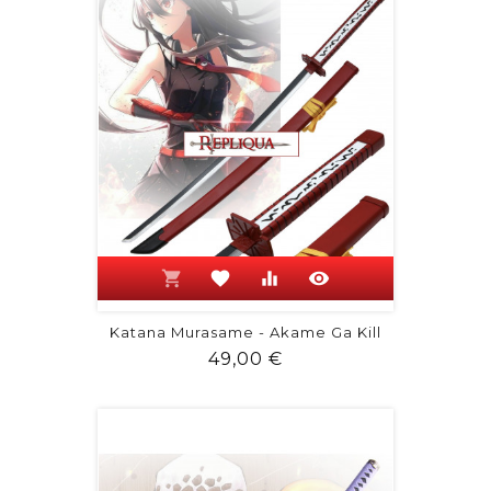
shopping_cart
favorite
equalizer
visibility
Katana Murasame - Akame Ga Kill
Prix
49,00 €