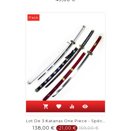
Pack
shopping_cart
favorite
equalizer
visibility
Lot De 3 Katanas One Piece - Spécial...
Prix
Prix
138,00 €
-21,00 €
159,00 €