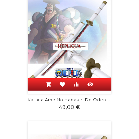
shopping_cart
favorite
equalizer
visibility
Katana Ame No Habakiri De Oden Kozuki...
Prix
49,00 €