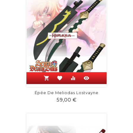
shopping_cart
favorite
equalizer
visibility
Épée De Meliodas Lostvayne
Prix
59,00 €