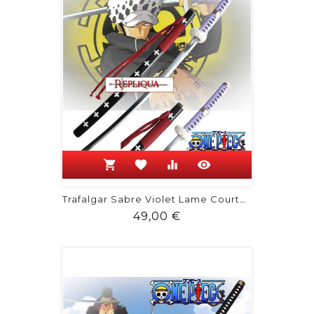
shopping_cart
favorite
equalizer
visibility
Trafalgar Sabre Violet Lame Courte -...
Prix
49,00 €