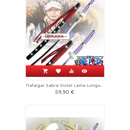
shopping_cart
favorite
equalizer
visibility
Trafalgar Sabre Violet Lame Longue -...
Prix
59,90 €