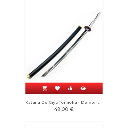
shopping_cart
favorite
equalizer
visibility
Katana De Giyu Tomioka - Demon Slayer
Prix
49,00 €