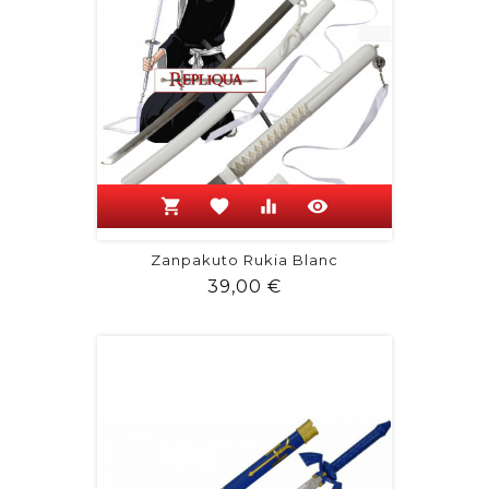
shopping_cart
favorite
equalizer
visibility
Zanpakuto Rukia Blanc
Prix
39,00 €