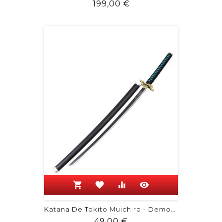
Prix
199,00 €
shopping_cart
favorite
equalizer
visibility
Katana De Tokito Muichiro - Demon Slayer
Prix
49,00 €