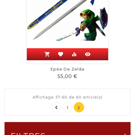
shopping_cart
favorite
equalizer
visibility
Epée De Zelda
Prix
55,00 €
Affichage 37-60 de 60 article(s)

1
2