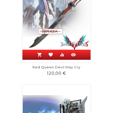
shopping_cart
favorite
equalizer
visibility
Red Queen Devil May Cry
Prix
120,00 €