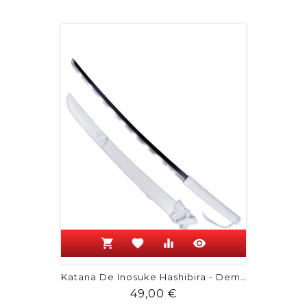
de
base
shopping_cart
favorite
equalizer
visibility
Katana De Inosuke Hashibira - Demon...
Prix
49,00 €