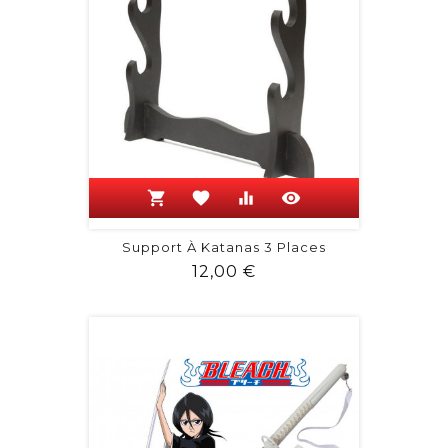
shopping_cart
favorite
equalizer
visibility
Support À Katanas 3 Places
Prix
12,00 €