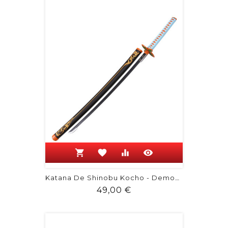
shopping_cart
favorite
equalizer
visibility
Katana De Shinobu Kocho - Demon Slayer
Prix
49,00 €