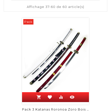
Affichage 37-60 de 60 article(s)
Pack
shopping_cart
favorite
equalizer
visibility
Pack 3 Katanas Roronoa Zoro Bois -...