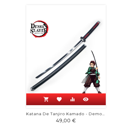
shopping_cart
favorite
equalizer
visibility
Katana De Tanjiro Kamado - Demon Slayer
Prix
49,00 €