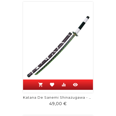
shopping_cart
favorite
equalizer
visibility
Katana De Sanemi Shinazugawa - Demon...
Prix
49,00 €