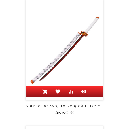
shopping_cart
favorite
equalizer
visibility
Katana De Kyojuro Rengoku - Demon Slayer
Prix
45,50 €