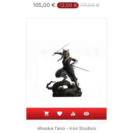
Prix
Prix
105,00 €
-12,00 €
117,00 €
de
base
shopping_cart
favorite
equalizer
visibility
Ahsoka Tano - Iron Studios