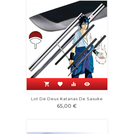
shopping_cart
favorite
equalizer
visibility
Lot De Deux Katanas De Sasuke
Prix
65,00 €