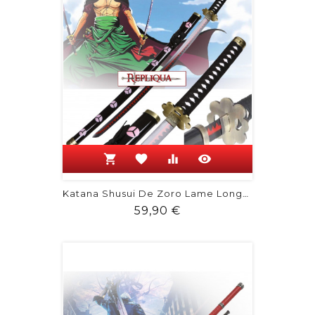
shopping_cart
favorite
equalizer
visibility
Katana Shusui De Zoro Lame Longue -...
Prix
59,90 €