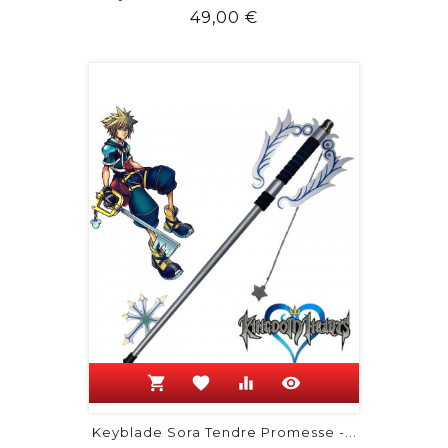
Prix
49,00 €
shopping_cart
favorite
equalizer
visibility
Keyblade Sora Tendre Promesse -...