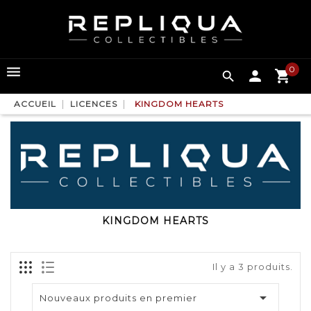
0

ACCUEIL
LICENCES
KINGDOM HEARTS
KINGDOM HEARTS
Il y a 3 produits.

Nouveaux produits en premier