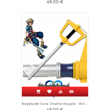
Prix
49,00 €
shopping_cart
favorite
equalizer
visibility
Keyblade Sora Chaîne Royale - Kingdom...
Prix
49,00 €