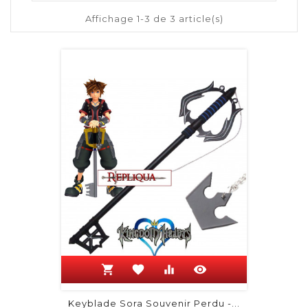
Affichage 1-3 de 3 article(s)
shopping_cart
favorite
equalizer
visibility
Keyblade Sora Souvenir Perdu -...