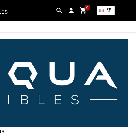
0

FR
LES

IS