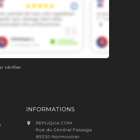
r vérifier
.
INFORMATIONS
REPLIQUA.COM

s
Rue du Général Passaga
85330 Noirmoutier